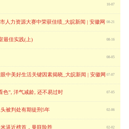
10-07
市人力资源大赛中荣获佳绩_大皖新闻 | 安徽网
08-21
室最佳实践(上)
08-16
08-05
中美好生活关键因素揭晓_大皖新闻 | 安徽网
07-07
色”, 洋气减龄, 还不易过时
07-05
头被判处有期徒刑5年
02-06
国米逼近榜首，曼联险胜
02-02