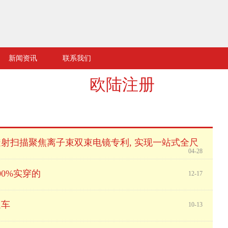
新闻资讯
联系我们
欧陆注册
射扫描聚焦离子束双束电镜专利, 实现一站式全尺
04-28
0%实穿的
12-17
通车
10-13